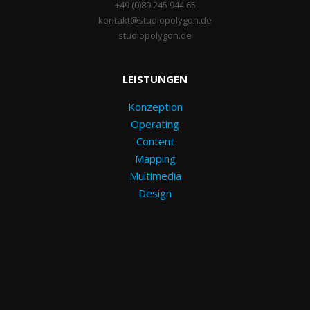
+49 (0)89 245 944 65
kontakt@studiopolygon.de
studiopolygon.de
LEISTUNGEN
Konzeption
Operating
Content
Mapping
Multimedia
Design