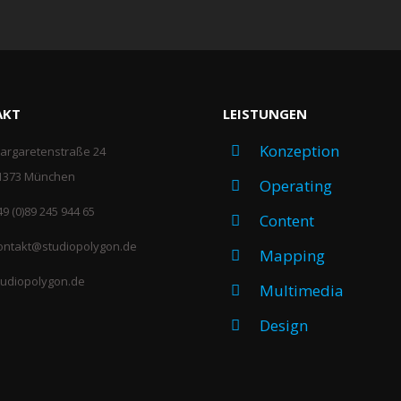
AKT
LEISTUNGEN
Konzeption
argaretenstraße 24
1373 München
Operating
49 (0)89 245 944 65
Content
ontakt@studiopolygon.de
Mapping
tudiopolygon.de
Multimedia
Design