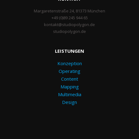
Margaretenstraße 24, 81373 München
+49 (0)89 245 944 65
kontakt@studiopolygon.de
studiopolygon.de
LEISTUNGEN
Konzeption
Operating
Content
Mapping
Multimedia
Design