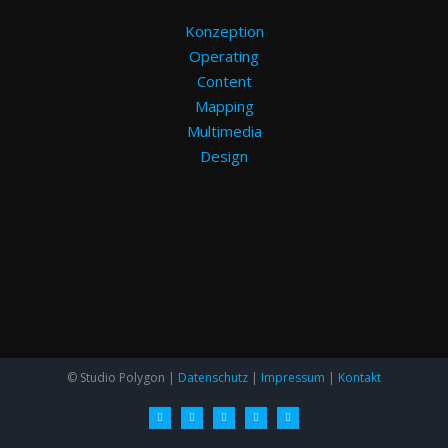
Konzeption
Operating
Content
Mapping
Multimedia
Design
© Studio Polygon |
Datenschutz
|
Impressum
|
Kontakt
facebook
instagram
xing
linkedin
vimeo