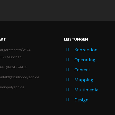
AKT
LEISTUNGEN
Konzeption
argaretenstraße 24
1373 München
Operating
49 (0)89 245 944 65
Content
ontakt@studiopolygon.de
Mapping
tudiopolygon.de
Multimedia
Design