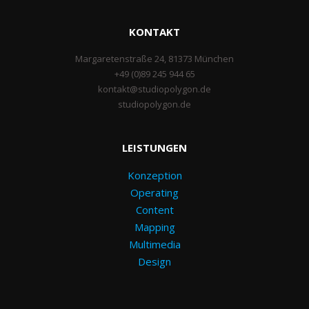
KONTAKT
Margaretenstraße 24, 81373 München
+49 (0)89 245 944 65
kontakt@studiopolygon.de
studiopolygon.de
LEISTUNGEN
Konzeption
Operating
Content
Mapping
Multimedia
Design