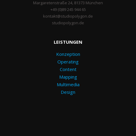
Margaretenstraße 24, 81373 München
+49 (0)89 245 944 65
kontakt@studiopolygon.de
studiopolygon.de
LEISTUNGEN
Konzeption
Operating
Content
Mapping
Multimedia
Design