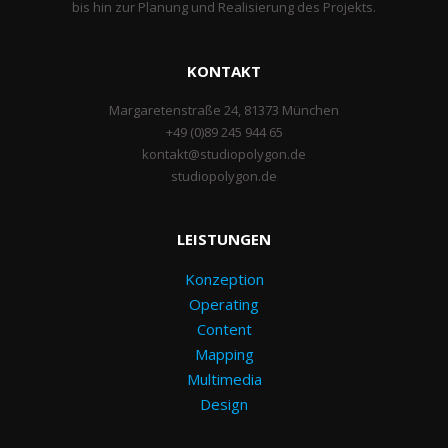
bis hin zur Planung und Realisierung des Projekts.
KONTAKT
Margaretenstraße 24, 81373 München
+49 (0)89 245 944 65
kontakt@studiopolygon.de
studiopolygon.de
LEISTUNGEN
Konzeption
Operating
Content
Mapping
Multimedia
Design