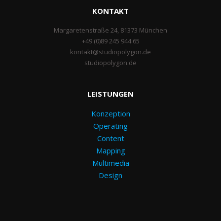
KONTAKT
Margaretenstraße 24, 81373 München
+49 (0)89 245 944 65
kontakt@studiopolygon.de
studiopolygon.de
LEISTUNGEN
Konzeption
Operating
Content
Mapping
Multimedia
Design