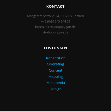
KONTAKT
Margaretenstraße 24, 81373 München
+49 (0)89 245 944 65
kontakt@studiopolygon.de
studiopolygon.de
LEISTUNGEN
Konzeption
Operating
Content
Mapping
Multimedia
Design