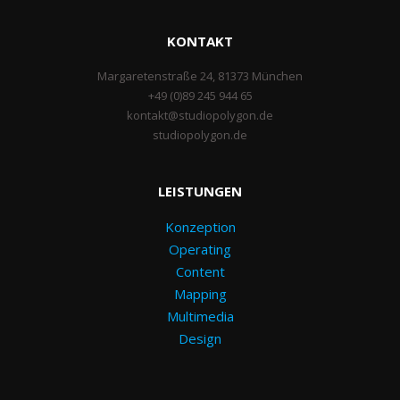
KONTAKT
Margaretenstraße 24, 81373 München
+49 (0)89 245 944 65
kontakt@studiopolygon.de
studiopolygon.de
LEISTUNGEN
Konzeption
Operating
Content
Mapping
Multimedia
Design