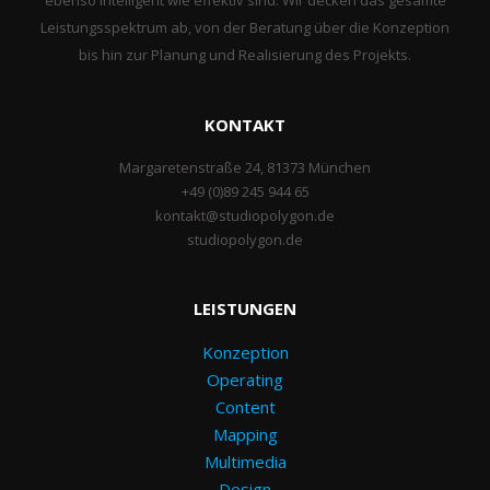
ebenso intelligent wie effektiv sind. Wir decken das gesamte
Leistungsspektrum ab, von der Beratung über die Konzeption
bis hin zur Planung und Realisierung des Projekts.
KONTAKT
Margaretenstraße 24, 81373 München
+49 (0)89 245 944 65
kontakt@studiopolygon.de
studiopolygon.de
LEISTUNGEN
Konzeption
Operating
Content
Mapping
Multimedia
Design