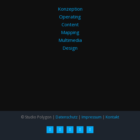
Konzeption
Operating
Content
Mapping
Multimedia
Design
© Studio Polygon |
Datenschutz
|
Impressum
|
Kontakt
facebook
instagram
xing
linkedin
vimeo