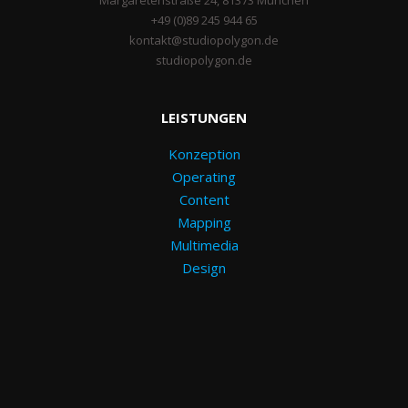
Margaretenstraße 24, 81373 München
+49 (0)89 245 944 65
kontakt@studiopolygon.de
studiopolygon.de
LEISTUNGEN
Konzeption
Operating
Content
Mapping
Multimedia
Design