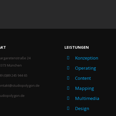
AKT
LEISTUNGEN
Konzeption
argaretenstraße 24
1373 München
Operating
49 (0)89 245 944 65
Content
ontakt@studiopolygon.de
Mapping
tudiopolygon.de
Multimedia
Design