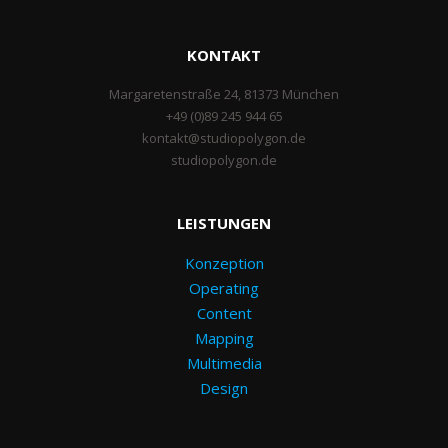
KONTAKT
Margaretenstraße 24, 81373 München
+49 (0)89 245 944 65
kontakt@studiopolygon.de
studiopolygon.de
LEISTUNGEN
Konzeption
Operating
Content
Mapping
Multimedia
Design